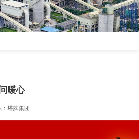
慰问暖心
源：塔牌集团