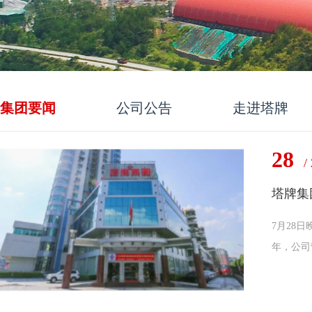
集团要闻
公司公告
走进塔牌
28
/
塔牌集
7月28
年，公司营