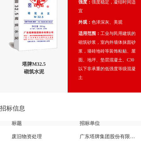
强度：
强度稳定，凝结时间适
宜
外观：
色泽深灰、美观
适用范围：
工业与民用建筑的
砌筑砂浆，室内外墙体抹面砂
浆，墙砖地砖等装饰粘贴、屋
面、地坪、垫层混凝土、C30
塔牌M32.5
以下非承重的低强度等级混凝
砌筑水泥
土
招标信息
标题
招标单位
废旧物资处理
广东塔牌集团股份有限公司蕉岭分公司