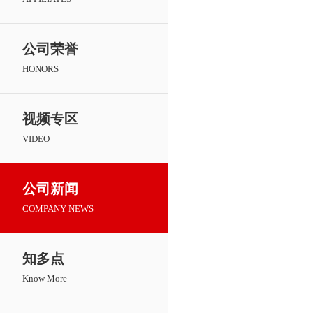
公司荣誉
HONORS
视频专区
VIDEO
公司新闻
COMPANY NEWS
知多点
Know More