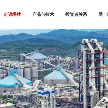
走进塔牌
产品与技术
投资者关系
网上