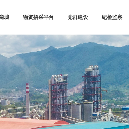
商城
物资招采平台
党群建设
纪检监察