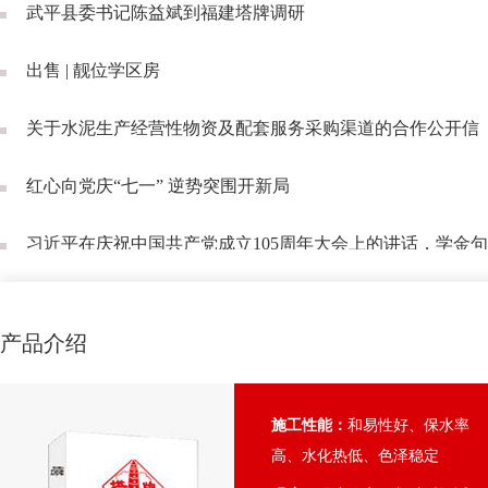
武平县委书记陈益斌到福建塔牌调研
出售 | 靓位学区房
关于水泥生产经营性物资及配套服务采购渠道的合作公开信
红心向党庆“七一” 逆势突围开新局
习近平在庆祝中国共产党成立105周年大会上的讲话，学金
产品介绍
施工性能：
和易性好、保水率
高、水化热低、色泽稳定